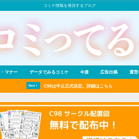
コミケ情報を発信するブログ
方・マナー
データでみるコミケ
今後
広告出稿
運営
C98は中止正式決定。詳細はこちら
New！