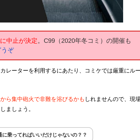
式に中止が決定
。C99（2020年冬コミ）の開催も
どうぞ
スカレーターを利用するにあたり、コミケでは厳重にル
フから集中砲火で非難を浴びるかも
しれませんので、現
にしましょう。
通に乗ってればいいだけじゃないの？？